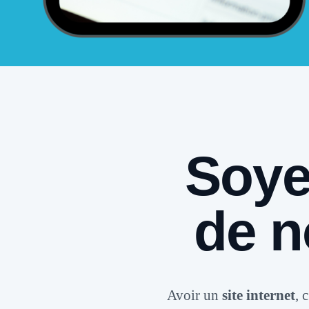
Soyez
de n
Avoir un
site internet
, 