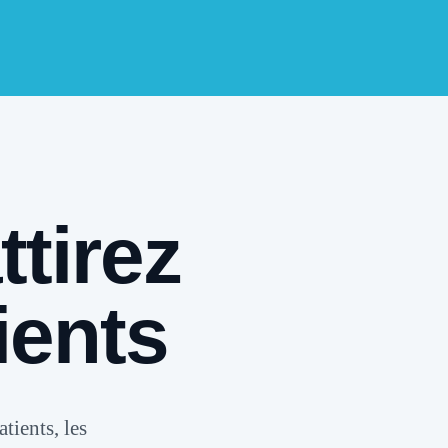
ttirez
ients
atients, les